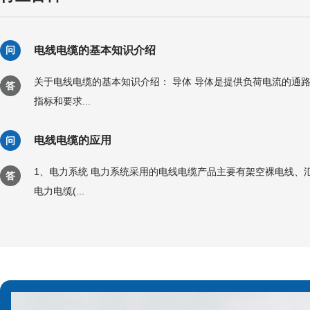
问
电线电缆的基本知识介绍
关于电线电缆的基本知识介绍： 导体 导体是提供负荷电流的通
答
指标和要求...
电线电缆的应用
问
1、电力系统 电力系统采用的电线电缆产品主要有架空裸电线、汇
答
电力电缆(...