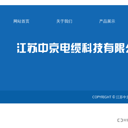
网站首页
关于我们
产品展示
COPYRIGHT © 江苏中