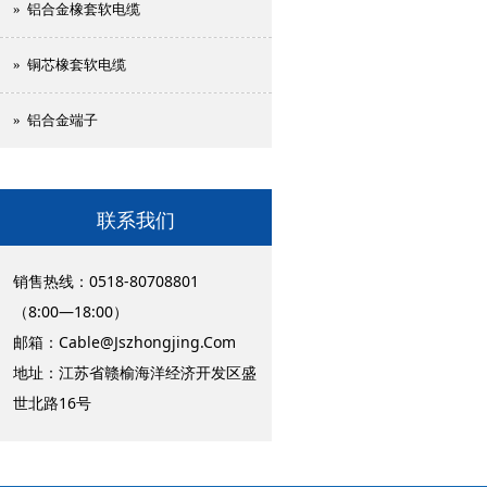
» 铝合金橡套软电缆
» 铜芯橡套软电缆
» 铝合金端子
联系我们
销售热线：0518-80708801
（8:00—18:00）
邮箱：
Cable@Jszhongjing.Com
地址：江苏省赣榆海洋经济开发区盛
世北路16号