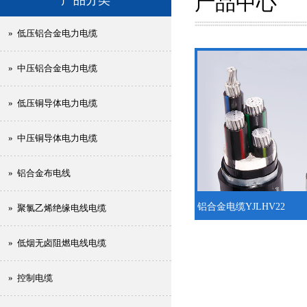
产品中心
» 低压铝合金电力电缆
» 中压铝合金电力电缆
» 低压铜导体电力电缆
» 中压铜导体电力电缆
» 铝合金布电线
铝合金电缆YJLHV22
» 聚氯乙烯绝缘电线电缆
» 低烟无卤阻燃电线电缆
» 控制电缆