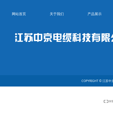
网站首页
关于我们
产品展示
COPYRIGHT © 江苏中