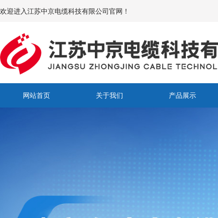
欢迎进入江苏中京电缆科技有限公司官网！
网站首页
关于我们
产品展示