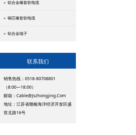
» 铝合金橡套软电缆
» 铜芯橡套软电缆
» 铝合金端子
联系我们
销售热线：0518-80708801
（8:00—18:00）
邮箱：
Cable@Jszhongjing.Com
地址：江苏省赣榆海洋经济开发区盛
世北路16号