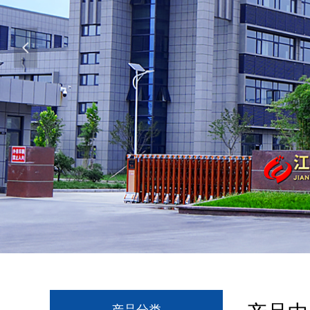
넳
产品分类