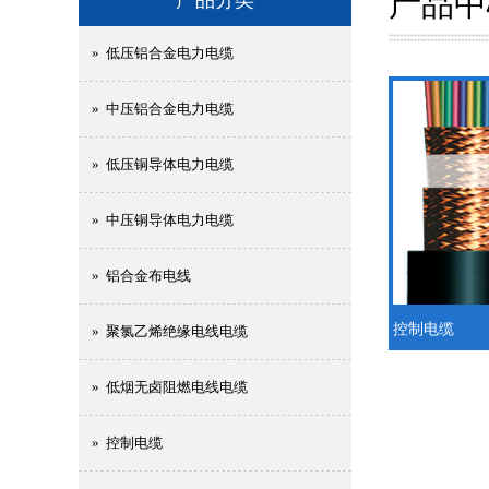
产品中
» 低压铝合金电力电缆
» 中压铝合金电力电缆
» 低压铜导体电力电缆
» 中压铜导体电力电缆
» 铝合金布电线
控制电缆
» 聚氯乙烯绝缘电线电缆
» 低烟无卤阻燃电线电缆
» 控制电缆