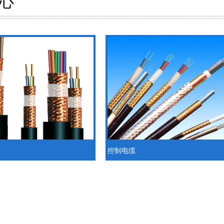
心
控制电缆