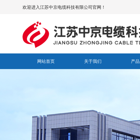
欢迎进入江苏中京电缆科技有限公司官网！
网站首页
关于我们
产品