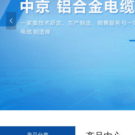
넳
产品分类