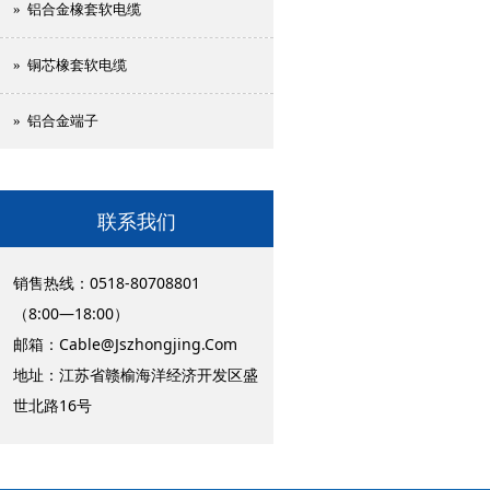
» 铝合金橡套软电缆
» 铜芯橡套软电缆
» 铝合金端子
联系我们
销售热线：0518-80708801
（8:00—18:00）
邮箱：
Cable@Jszhongjing.Com
地址：江苏省赣榆海洋经济开发区盛
世北路16号