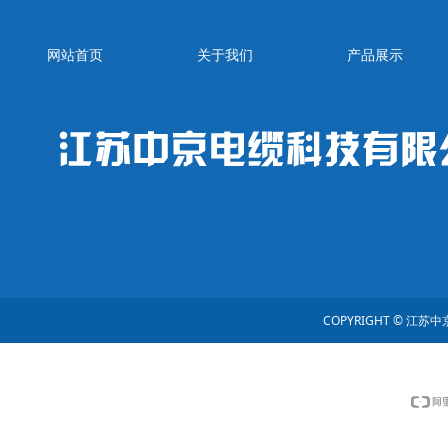
网站首页
关于我们
产品展示
COPYRIGHT © 江苏中