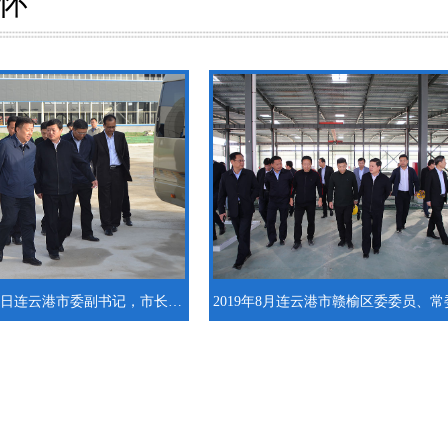
怀
月30日连云港市委副书记，市长方
2019年8月连云港市赣榆区委委员、
行莅临中京电缆考察
记孙爱华莅临中京电缆调研项目进