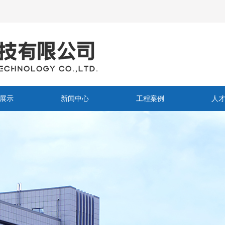
展示
新闻中心
工程案例
人