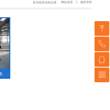
您当前所在的位置：
网站首页
ꄲ
领导关怀
ꁸ
ꂅ
回到顶部
ꁗ
187-9556-9282
ꀥ
常委、书
QQ客服
展
微信二维码