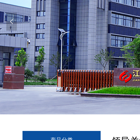
넳
产品分类