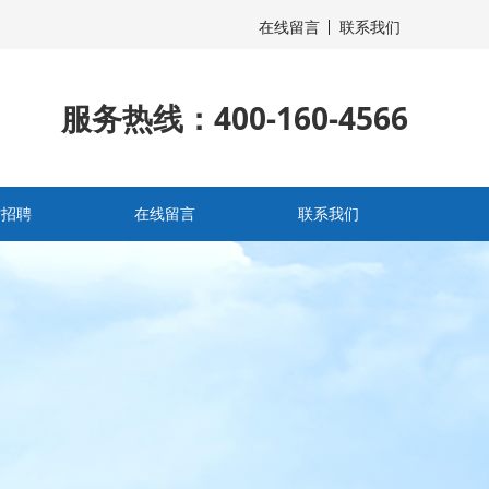
在线留言
联系我们
服务热线：400-160-4566
才招聘
在线留言
联系我们