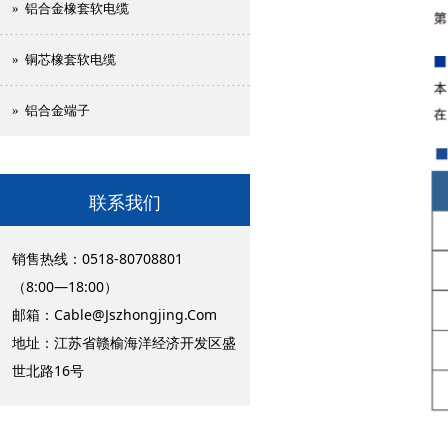
» 铝合金橡套软电缆
» 铜芯橡套软电缆
» 铝合金端子
联系我们
销售热线：0518-80708801
（8:00—18:00）
邮箱：
Cable@Jszhongjing.Com
地址：江苏省赣榆海洋经济开发区盛
世北路16号