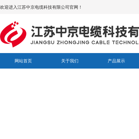
欢迎进入江苏中京电缆科技有限公司官网！
网站首页
关于我们
产品展示