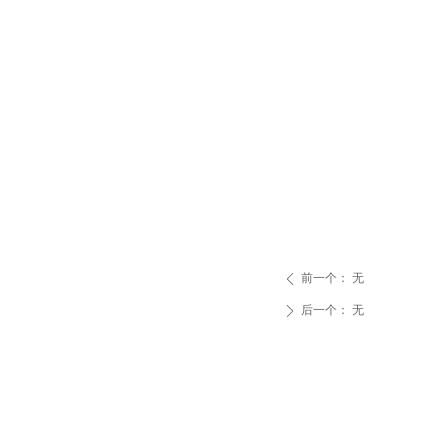
前一个：
无
ꄴ
后一个：
无
ꄲ