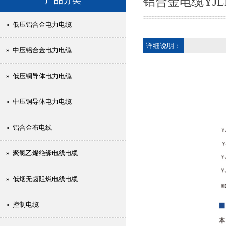
铝合金电缆YJL
» 低压铝合金电力电缆
详细说明：
» 中压铝合金电力电缆
» 低压铜导体电力电缆
» 中压铜导体电力电缆
» 铝合金布电线
» 聚氯乙烯绝缘电线电缆
» 低烟无卤阻燃电线电缆
» 控制电缆