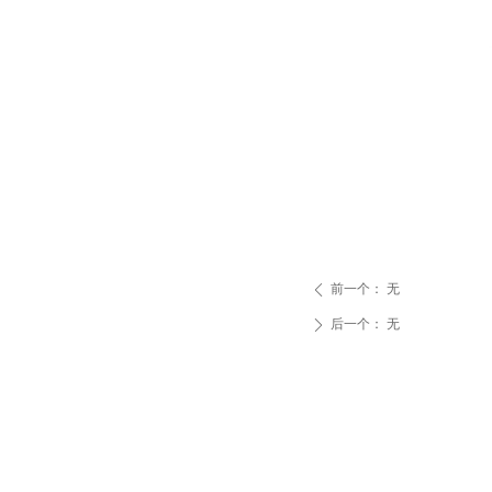
前一个：
无
ꄴ
后一个：
无
ꄲ