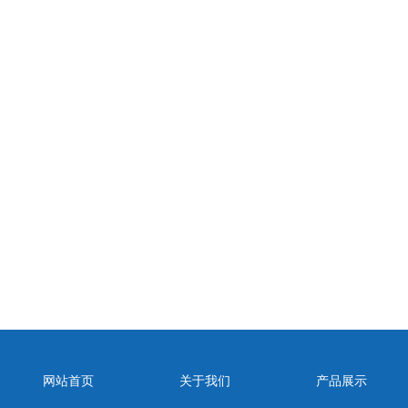
网站首页
关于我们
产品展示