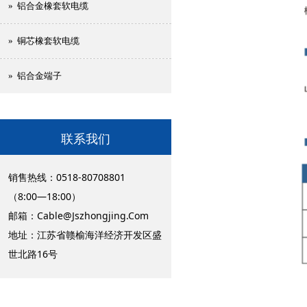
» 铝合金橡套软电缆
» 铜芯橡套软电缆
» 铝合金端子
联系我们
销售热线：0518-80708801
（8:00—18:00）
邮箱：
Cable@Jszhongjing.Com
地址：江苏省赣榆海洋经济开发区盛
世北路16号