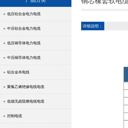
铜芯橡套软电
» 低压铝合金电力电缆
详细说明：
» 中压铝合金电力电缆
» 低压铜导体电力电缆
» 中压铜导体电力电缆
» 铝合金布电线
» 聚氯乙烯绝缘电线电缆
» 低烟无卤阻燃电线电缆
» 控制电缆