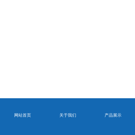
网站首页
关于我们
产品展示