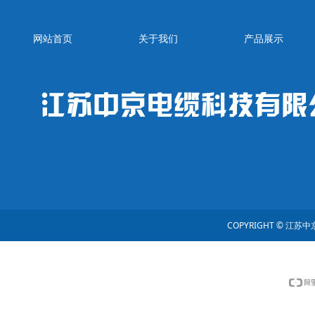
网站首页
关于我们
产品展示
COPYRIGHT © 江苏中