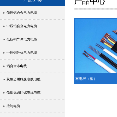
产品中心
» 低压铝合金电力电缆
» 中压铝合金电力电缆
» 低压铜导体电力电缆
» 中压铜导体电力电缆
» 铝合金布电线
布电线（塑）
» 聚氯乙烯绝缘电线电缆
» 低烟无卤阻燃电线电缆
» 控制电缆